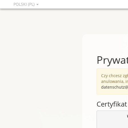
POLSKI (PL)
Prywa
Czy chcesz zg
anulowania, i
datenschutz@
Certyfikat
            
            