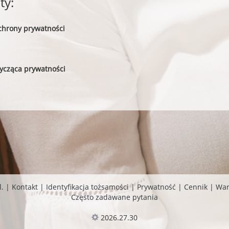
y:
chrony prywatności
tycząca prywatności
l.
|
Kontakt
|
Identyfikacja tożsamości
|
Prywatność
|
Cennik
|
War
Często zadawane pytania
2026.27.30