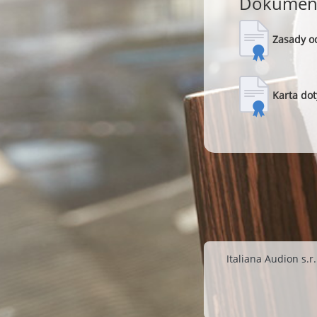
Dokument
Zasady o
Karta do
Italiana Audion s.r.