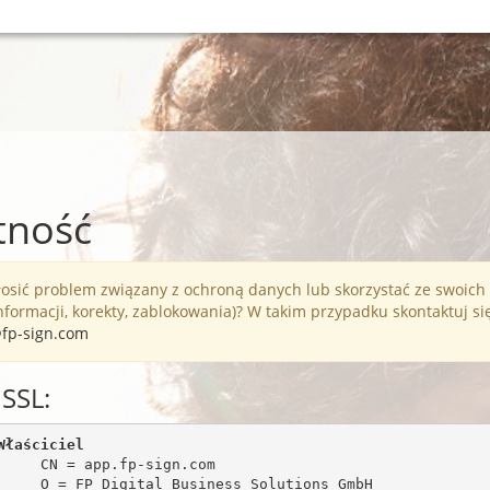
tność
łosić problem związany z ochroną danych lub skorzystać ze swoich
nformacji, korekty, zablokowania)? W takim przypadku skontaktuj się
fp-sign.com
 SSL:
Właściciel
     CN = app.fp-sign.com

     O = FP Digital Business Solutions GmbH
