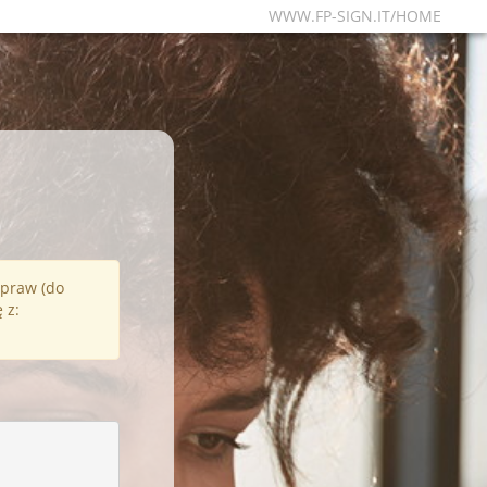
WWW.FP-SIGN.IT/HOME
 praw (do
 z: