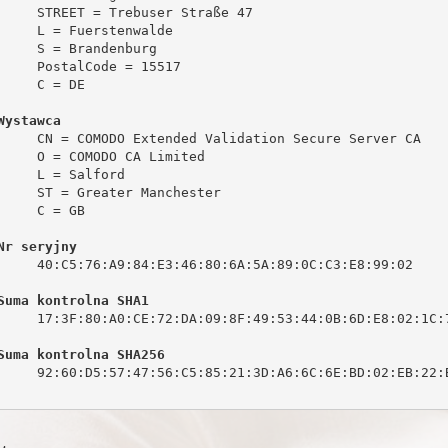
     STREET = Trebuser Straße 47

     L = Fuerstenwalde

     S = Brandenburg

     PostalCode = 15517

     C = DE

Wystawca
     CN = COMODO Extended Validation Secure Server CA

     O = COMODO CA Limited

     L = Salford

     ST = Greater Manchester

     C = GB

Nr seryjny
     40:C5:76:A9:84:E3:46:80:6A:5A:89:0C:C3:E8:99:02

Suma kontrolna SHA1
     17:3F:80:A0:CE:72:DA:09:8F:49:53:44:0B:6D:E8:02:1C:7
Suma kontrolna SHA256
     92:60:D5:57:47:56:C5:85:21:3D:A6:6C:6E:BD:02:EB:22:B