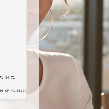
1:84:72

6:CF:41:88:DC:03:0F:C1:DB:64:1D:E9:B7:1E:63
