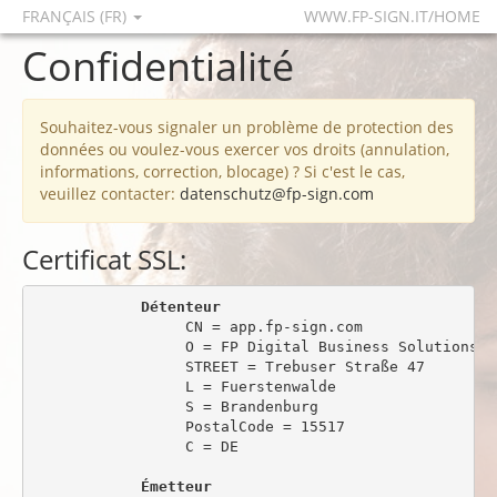
FRANÇAIS (FR)
WWW.FP-SIGN.IT/HOME
Confidentialité
Souhaitez-vous signaler un problème de protection des
données ou voulez-vous exercer vos droits (annulation,
informations, correction, blocage) ? Si c'est le cas,
veuillez contacter:
datenschutz@fp-sign.com
Certificat SSL:
Détenteur
                 CN = app.fp-sign.com

                 O = FP Digital Business Solutions Gm
                 STREET = Trebuser Straße 47

                 L = Fuerstenwalde

                 S = Brandenburg

                 PostalCode = 15517

                 C = DE

Émetteur