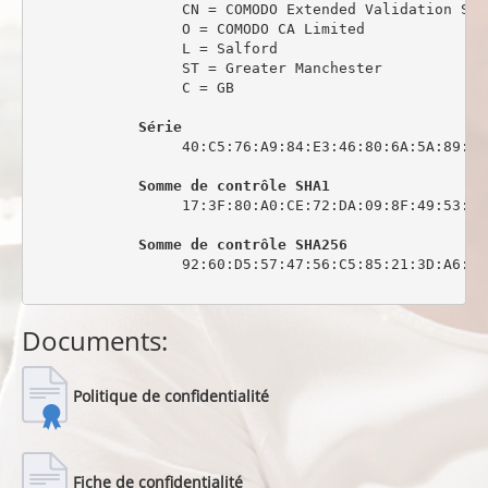
                 CN = COMODO Extended Validation Sec
                 O = COMODO CA Limited

                 L = Salford

                 ST = Greater Manchester

                 C = GB

Série
                 40:C5:76:A9:84:E3:46:80:6A:5A:89:0C:
Somme de contrôle SHA1
                 17:3F:80:A0:CE:72:DA:09:8F:49:53:44
Somme de contrôle SHA256
                 92:60:D5:57:47:56:C5:85:21:3D:A6:6C
Documents:
Politique de confidentialité
Fiche de confidentialité