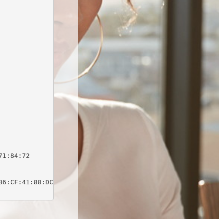
1:84:72

6:CF:41:88:DC:03:0F:C1:DB:64:1D:E9:B7:1E:63
