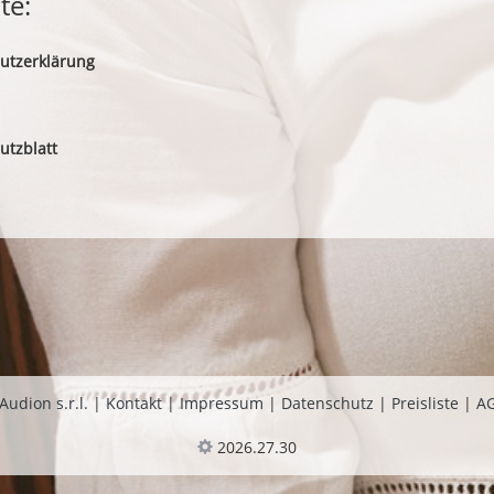
te:
utzerklärung
utzblatt
 Audion s.r.l.
|
Kontakt
|
Impressum
|
Datenschutz
|
Preisliste
|
A
2026.27.30