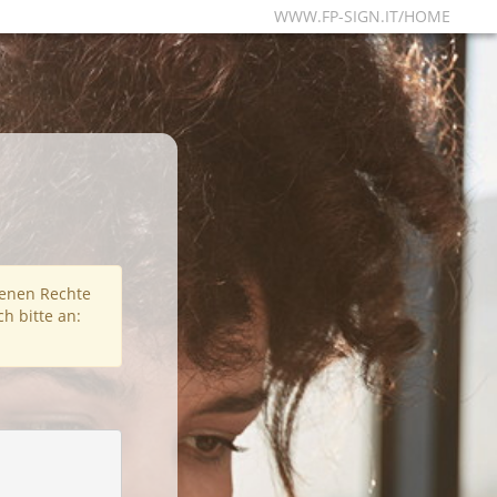
WWW.FP-SIGN.IT/HOME
fenen Rechte
h bitte an: