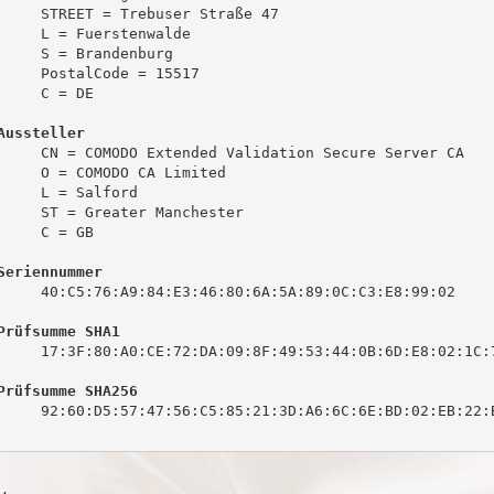
     STREET = Trebuser Straße 47

     L = Fuerstenwalde

     S = Brandenburg

     PostalCode = 15517

     C = DE

Aussteller
     CN = COMODO Extended Validation Secure Server CA

     O = COMODO CA Limited

     L = Salford

     ST = Greater Manchester

     C = GB

Seriennummer
     40:C5:76:A9:84:E3:46:80:6A:5A:89:0C:C3:E8:99:02

Prüfsumme SHA1
     17:3F:80:A0:CE:72:DA:09:8F:49:53:44:0B:6D:E8:02:1C:7
Prüfsumme SHA256
     92:60:D5:57:47:56:C5:85:21:3D:A6:6C:6E:BD:02:EB:22:B