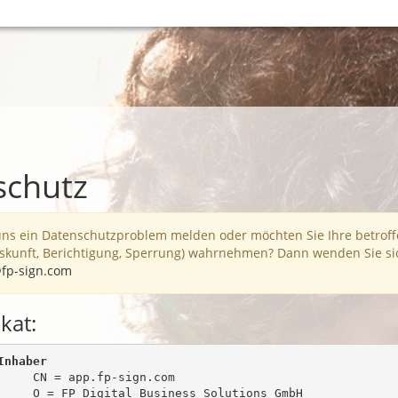
schutz
uns ein Datenschutzproblem melden oder möchten Sie Ihre betrof
skunft, Berichtigung, Sperrung) wahrnehmen? Dann wenden Sie sic
fp-sign.com
ikat:
Inhaber
     CN = app.fp-sign.com

     O = FP Digital Business Solutions GmbH
