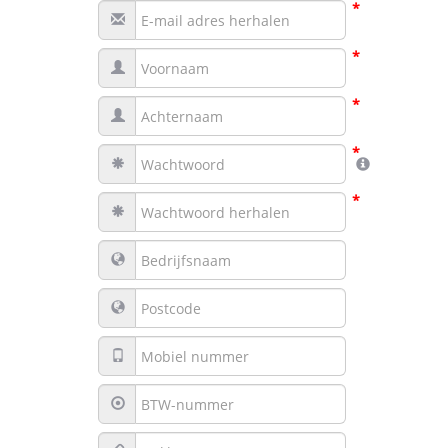
*
*
*
*
*