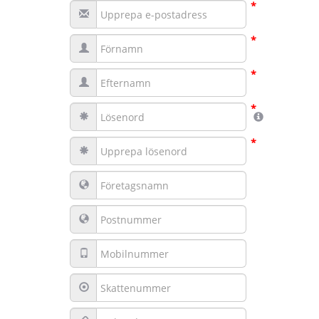
*
*
*
*
*