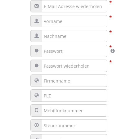
*
*
*
*
*