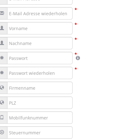
*
*
*
*
*